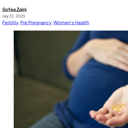
Sofea Zaini
July 22, 2025
Fertility
,
Pre Pregnancy
,
Women's Health