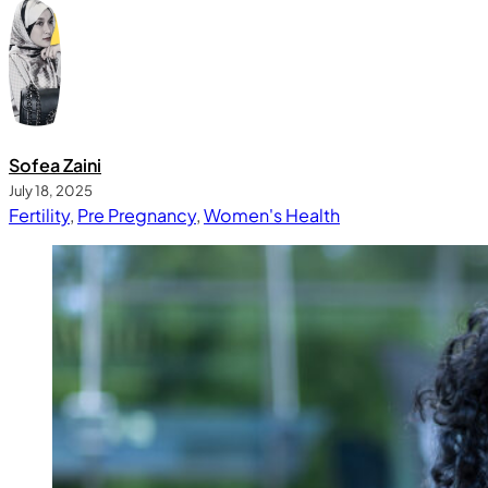
Sofea Zaini
July 18, 2025
Fertility
,
Pre Pregnancy
,
Women's Health