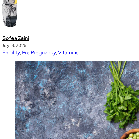
Sofea Zaini
July 18, 2025
Fertility
,
Pre Pregnancy
,
Vitamins