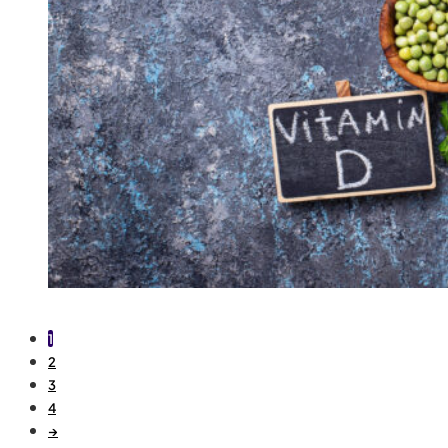
1
2
3
4
→